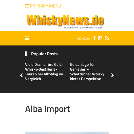
PRIMARY MENU
Follow:
Popular Posts...
Viele Drams fürs Geld:
Geldanlage für
Malts & Mi
Whisky-Destillerie-
Genießer –
Touren bei Alkoblog im
Schottischer Whisky
Vergleich
bietet Perspektive
Alba Import