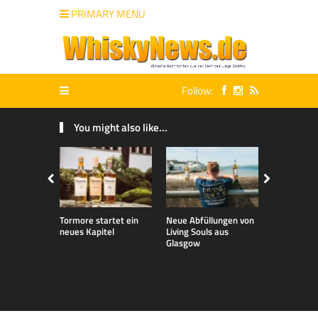
PRIMARY MENU
Follow:
You might also like...
Tormore startet ein
Neue Abfüllungen von
Talisker 32 
neues Kapitel
Living Souls aus
Whisky Liv
Glasgow
2026