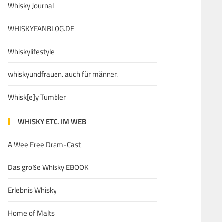
Whisky Journal
WHISKYFANBLOG.DE
Whiskylifestyle
whiskyundfrauen. auch für männer.
Whisk[e]y Tumbler
WHISKY ETC. IM WEB
A Wee Free Dram-Cast
Das große Whisky EBOOK
Erlebnis Whisky
Home of Malts