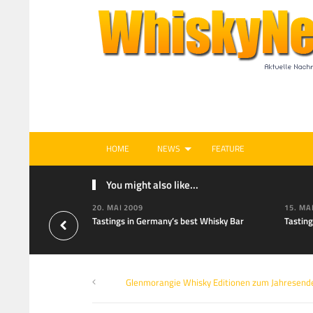
HOME
NEWS
FEATURE
You might also like...
20. MAI 2009
15. MA
Tastings in Germany’s best Whisky Bar
Tasting
Glenmorangie Whisky Editionen zum Jahresend