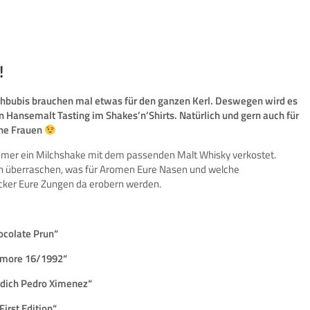
!
hbubis brauchen mal etwas für den ganzen Kerl. Deswegen wird es
in Hansemalt Tasting im Shakes’n’Shirts. Natürlich und gern auch für
ne Frauen
mmer ein Milchshake mit dem passenden Malt Whisky verkostet.
h überraschen, was für Aromen Eure Nasen und welche
er Eure Zungen da erobern werden.
colate Prun“
more 16/1992“
ddich Pedro Ximenez“
irst Edition“