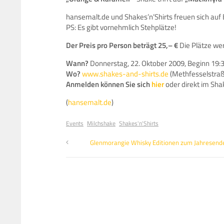
hansemalt.de und Shakes’n’Shirts freuen sich auf 
PS: Es gibt vornehmlich Stehplätze!
Der Preis pro Person beträgt 25,– €
Die Plätze we
Wann?
Donnerstag, 22. Oktober 2009, Beginn 19:
Wo?
www.shakes-and-shirts.de
(Methfesselstra
Anmelden können Sie sich
hier
oder direkt im Shak
(
hansemalt.de
)
Events
Milchshake
Shakes'n'Shirts
Glenmorangie Whisky Editionen zum Jahresend