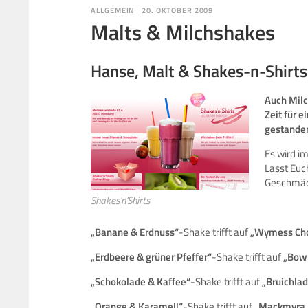
ALLGEMEIN
20. OKTOBER 2009
Malts & Milchshakes
Hanse, Malt & Shakes-n-Shirts
Auch Milc
Zeit für e
gestande
Es wird i
Lasst Euc
Geschmäck
Shakes'n'Shirts
.
„Banane & Erdnuss“
-Shake trifft auf
„Wymess Cho
„Erdbeere & grüner Pfeffer“
-Shake trifft auf
„Bow
„Schokolade & Kaffee“
-Shake trifft auf
„Bruichla
„Orange & Karamell“
-Shake trifft auf
„Mackmyra F