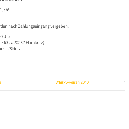
Euch!
rden nach Zahlungseingang vergeben.
30 Uhr
ße 63 A, 20257 Hamburg)
es’n’Shirts.
e
Whisky-Reisen 2010