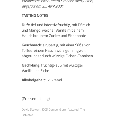
Europäische Eiche, Pedro Ximénez Sherry-Fass,
abgefüllt am 25. April 2001
TASTING NOTES
Duft:
tief und intensiv fruchtig, mit Pfirsich
und Mango, weicher Vanille mit einem
Hauch braunem Zucker und Eichennote
Geschmack:
sirupartig, mit einer Süße von
Toffee, einem Hauch würzigem Ingwer,
abgerundet durch würzige Eichen-Tanninen
Nachklang:
fruchtig-süß mit würziger
Vanille und Eiche
Alkoholgehalt:
61.7 % vol.
(Pressemeldung)
David Stewart
DCS Compendium
featured
The
Balvenie