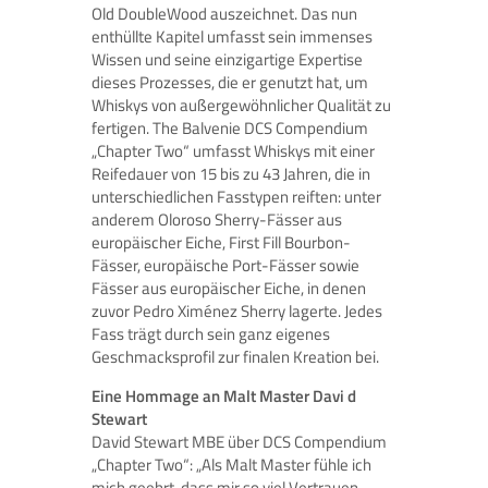
Old DoubleWood auszeichnet. Das nun
enthüllte Kapitel umfasst sein immenses
Wissen und seine einzigartige Expertise
dieses Prozesses, die er genutzt hat, um
Whiskys von außergewöhnlicher Qualität zu
fertigen. The Balvenie DCS Compendium
„Chapter Two“ umfasst Whiskys mit einer
Reifedauer von 15 bis zu 43 Jahren, die in
unterschiedlichen Fasstypen reiften: unter
anderem Oloroso Sherry-Fässer aus
europäischer Eiche, First Fill Bourbon-
Fässer, europäische Port-Fässer sowie
Fässer aus europäischer Eiche, in denen
zuvor Pedro Ximénez Sherry lagerte. Jedes
Fass trägt durch sein ganz eigenes
Geschmacksprofil zur finalen Kreation bei.
Eine Hommage an Malt Master Davi d
Stewart
David Stewart MBE über DCS Compendium
„Chapter Two“: „Als Malt Master fühle ich
mich geehrt, dass mir so viel Vertrauen