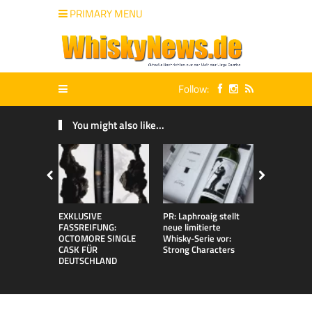
PRIMARY MENU
Follow:
You might also like...
EXKLUSIVE
PR: Laphroaig stellt
PR: Neue
FASSREIFUNG:
neue limitierte
15er Serie
OCTOMORE SINGLE
Whisky-Serie vor:
IMPOSSIBL
CASK FÜR
Strong Characters
EQUATION
DEUTSCHLAND