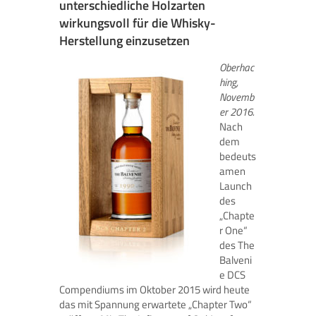
unterschiedliche Holzarten
wirkungsvoll für die Whisky-
Herstellung einzusetzen
Oberhac
hing,
Novemb
er 2016.
Nach
dem
bedeuts
amen
Launch
des
„Chapte
r One“
des The
Balveni
e DCS
Compendiums im Oktober 2015 wird heute
das mit Spannung erwartete „Chapter Two“