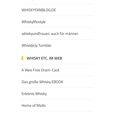
WHISKYFANBLOG.DE
Whiskylifestyle
whiskyundfrauen. auch für männer.
Whisk[e]y Tumbler
WHISKY ETC. IM WEB
A Wee Free Dram-Cast
Das große Whisky EBOOK
Erlebnis Whisky
Home of Malts