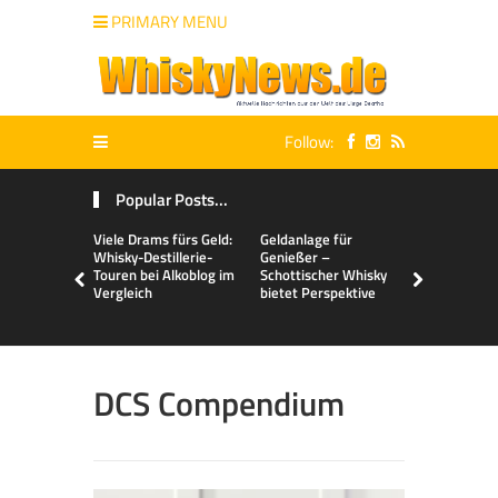
PRIMARY MENU
Follow:
Popular Posts...
Viele Drams fürs Geld:
Geldanlage für
Malts & Mi
Whisky-Destillerie-
Genießer –
Touren bei Alkoblog im
Schottischer Whisky
Vergleich
bietet Perspektive
DCS Compendium