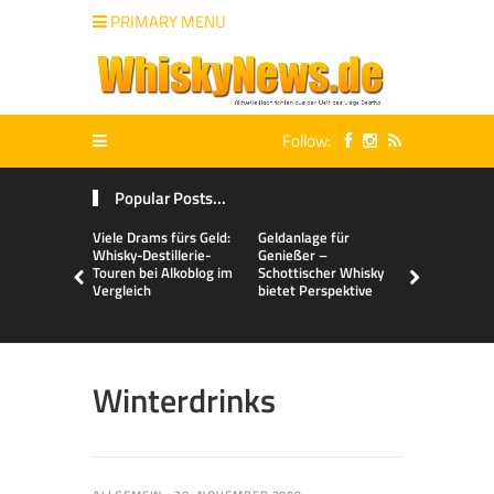
PRIMARY MENU
Follow:
Popular Posts...
Viele Drams fürs Geld:
Geldanlage für
Malts & Mi
Whisky-Destillerie-
Genießer –
Touren bei Alkoblog im
Schottischer Whisky
Vergleich
bietet Perspektive
Winterdrinks