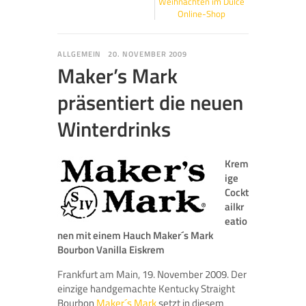
Weihnachten im Dulce
Online-Shop
ALLGEMEIN
20. NOVEMBER 2009
Maker’s Mark
präsentiert die neuen
Winterdrinks
Krem
ige
Cockt
ailkr
eatio
nen mit einem Hauch Maker´s Mark
Bourbon Vanilla Eiskrem
Frankfurt am Main, 19. November 2009. Der
einzige handgemachte Kentucky Straight
Bourbon
Maker´s Mark
setzt in diesem