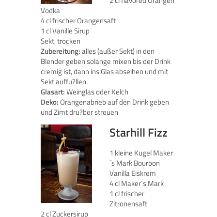
2 cl flavored Orangen
Vodka
4 cl frischer Orangensaft
1 cl Vanille Sirup
Sekt, trocken
Zubereitung:
alles (außer Sekt) in den
Blender geben solange mixen bis der Drink
cremig ist, dann ins Glas abseihen und mit
Sekt auffu?llen.
Glasart:
Weinglas oder Kelch
Deko:
Orangenabrieb auf den Drink geben
und Zimt dru?ber streuen
Starhill Fizz
1 kleine Kugel Maker
´s Mark Bourbon
Vanilla Eiskrem
4 cl Maker´s Mark
1 cl frischer
Zitronensaft
2 cl Zuckersirup