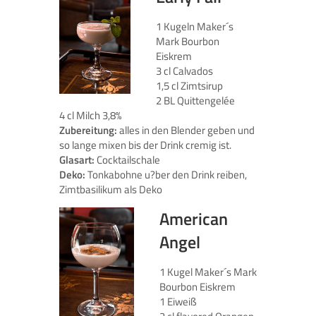
1 Kugeln Maker´s
Mark Bourbon
Eiskrem
3 cl Calvados
1,5 cl Zimtsirup
2 BL Quittengelée
4 cl Milch 3,8%
Zubereitung:
alles in den Blender geben und
so lange mixen bis der Drink cremig ist.
Glasart:
Cocktailschale
Deko:
Tonkabohne u?ber den Drink reiben,
Zimtbasilikum als Deko
American
Angel
1 Kugel Maker´s Mark
Bourbon Eiskrem
1 Eiweiß