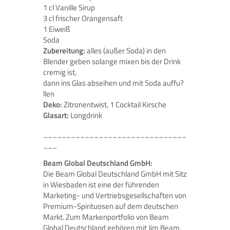
1 cl Vanille Sirup
3 cl frischer Orangensaft
1 Eiweiß
Soda
Zubereitung:
alles (außer Soda) in den
Blender geben solange mixen bis der Drink
cremig ist,
dann ins Glas abseihen und mit Soda auffu?
llen
Deko:
Zitronentwist, 1 Cocktail Kirsche
Glasart:
Longdrink
_______________________________
___
Beam Global Deutschland GmbH:
Die Beam Global Deutschland GmbH mit Sitz
in Wiesbaden ist eine der führenden
Marketing- und Vertriebsgesellschaften von
Premium-Spirituosen auf dem deutschen
Markt. Zum Markenportfolio von Beam
Global Deutschland gehören mit Jim Beam,