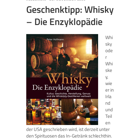
Geschenktipp: Whisky
– Die Enzyklopädie
Whi
sky
ode
r
Whi
ske
y,
wie
er in
Irla
nd
und
Teil
en
der USA geschrieben wird, ist derzeit unter
den Spirituosen das In-Getränk schlechthin.