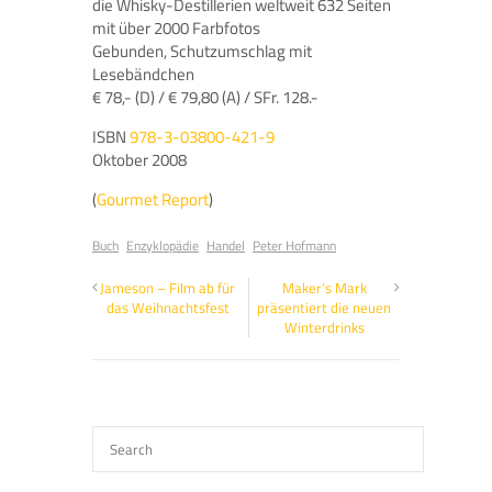
die Whisky-Destillerien weltweit 632 Seiten
mit über 2000 Farbfotos
Gebunden, Schutzumschlag mit
Lesebändchen
€ 78,- (D) / € 79,80 (A) / SFr. 128.-
ISBN
978-3-03800-421-9
Oktober 2008
(
Gourmet Report
)
Buch
Enzyklopädie
Handel
Peter Hofmann
Jameson – Film ab für
Maker’s Mark
das Weihnachtsfest
präsentiert die neuen
Winterdrinks