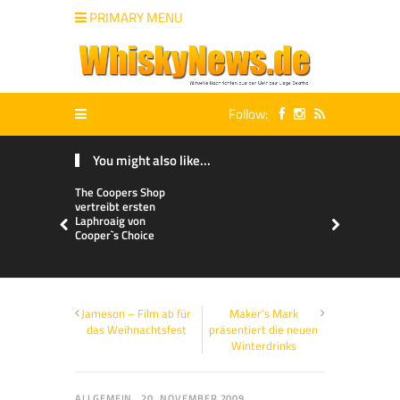
PRIMARY MENU
Follow:
You might also like...
The Coopers Shop
vertreibt ersten
Laphroaig von
Cooper`s Choice
Jameson – Film ab für
Maker’s Mark
das Weihnachtsfest
präsentiert die neuen
Winterdrinks
ALLGEMEIN
20. NOVEMBER 2009