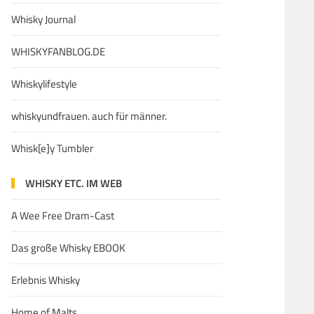
Whisky Journal
WHISKYFANBLOG.DE
Whiskylifestyle
whiskyundfrauen. auch für männer.
Whisk[e]y Tumbler
WHISKY ETC. IM WEB
A Wee Free Dram-Cast
Das große Whisky EBOOK
Erlebnis Whisky
Home of Malts