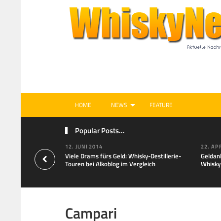
HOME
NEWS
FEATURE
Popular Posts...
12. JUNI 2014
22. AP
Viele Drams fürs Geld: Whisky-Destillerie-
Geldan
Touren bei Alkoblog im Vergleich
Whisky
Campari