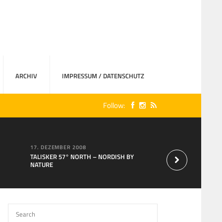
ARCHIV
IMPRESSUM / DATENSCHUTZ
Follow:
17. DEZEMBER 2008
15. AUGUST 2007
TALISKER 57° NORTH – NORDISH BY
Neu bei MaxXium: T
NATURE