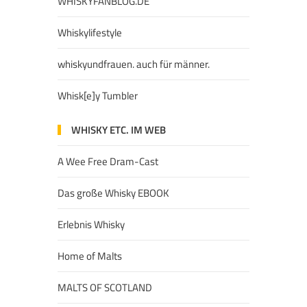
WHISKYFANBLOG.DE
Whiskylifestyle
whiskyundfrauen. auch für männer.
Whisk[e]y Tumbler
WHISKY ETC. IM WEB
A Wee Free Dram-Cast
Das große Whisky EBOOK
Erlebnis Whisky
Home of Malts
MALTS OF SCOTLAND