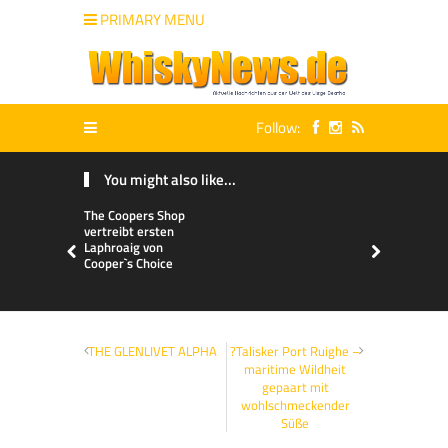
PRIMARY MENU
Follow:
You might also like...
The Coopers Shop
vertreibt ersten
Laphroaig von
Cooper`s Choice
THE GLENLIVET ALPHA
?Talisker Port Ruighe –
maritime Wildheit
gepaart mit
wohlschmeckender
Süße