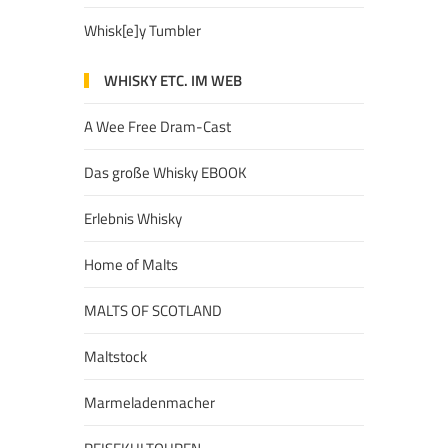
Whisk[e]y Tumbler
WHISKY ETC. IM WEB
A Wee Free Dram-Cast
Das große Whisky EBOOK
Erlebnis Whisky
Home of Malts
MALTS OF SCOTLAND
Maltstock
Marmeladenmacher