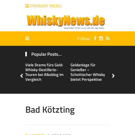
PRIMARY MENU
Follow:
Popular Posts...
Viele Drams fürs Geld:
Geldanlage für
Malts & Mi
Whisky-Destillerie-
Genießer –
Touren bei Alkoblog im
Schottischer Whisky
Vergleich
bietet Perspektive
Bad Kötzting