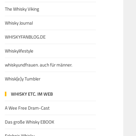
The Whisky Viking
Whisky Journal
WHISKYFANBLOG.DE
Whiskylifestyle
whiskyundfrauen. auch für männer.
Whisk[e]y Tumbler
WHISKY ETC. IM WEB
A Wee Free Dram-Cast
Das große Whisky EBOOK
Erlebnis Whisky