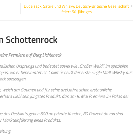
Dudelsack, Satire und Whisky: Deutsch-Britische Gesellschaft
feiert 50-jähriges
im Schottenrock
seine Premiere auf Burg Lichteneck
-gälischen Ursprungs und bedeutet soviel wie „Großer Wald“. Im speziellen
opas, wo er beheimatet ist. Coillmór heißt der erste Single Malt Whisky aus
ock sozusagen.
 weich am Gaumen und für seine drei Jahre schon erstaunliche
erhard Liebl sein jüngstes Produkt, das am 9. Mai Premiere im Palas der
des Destillats gehen 600 an private Kunden, 80 Prozent davon sind
der Markteinführung eines Produkts.
eitung.