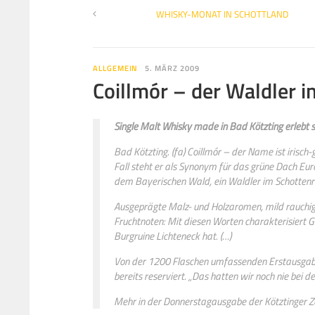
WHISKY-MONAT IN SCHOTTLAND
ALLGEMEIN
5. MÄRZ 2009
Coillmór – der Waldler 
Single Malt Whisky made in Bad Kötzting erlebt 
Bad Kötzting. (fa) Coillmór – der Name ist irisch
Fall steht er als Synonym für das grüne Dach Eur
dem Bayerischen Wald, ein Waldler im Schottenr
Ausgeprägte Malz- und Holzaromen, mild rauchig,
Fruchtnoten: Mit diesen Worten charakterisiert G
Burgruine Lichteneck hat. (…)
Von der 1200 Flaschen umfassenden Erstausgabe 
bereits reserviert. „Das hatten wir noch nie bei 
Mehr in der Donnerstagausgabe der Kötztinger Z