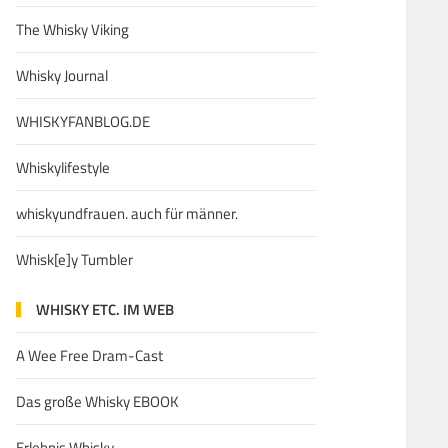
The Whisky Viking
Whisky Journal
WHISKYFANBLOG.DE
Whiskylifestyle
whiskyundfrauen. auch für männer.
Whisk[e]y Tumbler
WHISKY ETC. IM WEB
A Wee Free Dram-Cast
Das große Whisky EBOOK
Erlebnis Whisky