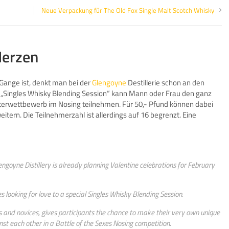
Neue Verpackung für The Old Fox Single Malt Scotch Whisky
Herzen
ange ist, denkt man bei der
Glengoyne
Destillerie schon an den
en „Singles Whisky Blending Session“ kann Mann oder Frau den ganz
terwettbewerb im Nosing teilnehmen. Für 50,- Pfund können dabei
tern. Die Teilnehmerzahl ist allerdings auf 16 begrenzt. Eine
lengoyne Distillery is already planning Valentine celebrations for February
es looking for love to a special Singles Whisky Blending Session.
ts and novices, gives participants the chance to make their very own unique
inst each other in a Battle of the Sexes Nosing competition.