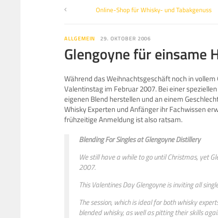
Online-Shop für Whisky- und Tabakgenuss
ALLGEMEIN
29. OKTOBER 2006
Glengoyne für einsame 
Während das Weihnachtsgeschäft noch in vollem G
Valentinstag im Februar 2007. Bei einer speziell
eigenen Blend herstellen und an einem Geschlech
Whisky Experten und Anfänger ihr Fachwissen erwei
frühzeitige Anmeldung ist also ratsam.
Blending For Singles at Glengoyne Distillery
We still have a while to go until Christmas, yet G
2007.
This Valentines Day Glengoyne is inviting all singl
The session, which is ideal for both whisky exper
blended whisky, as well as pitting their skills aga