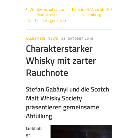
Whisky-Schätze aus
10 Jahre HANSE SPIRIT
dem letzten
in Hamburg
Jahrhundert genießen
ALLGEMEIN
,
NEWS
23. OKTOBER 2019
Charakterstarker
Whisky mit zarter
Rauchnote
Stefan Gabányi und die Scotch
Malt Whisky Society
präsentieren gemeinsame
Abfüllung
Liebhab
er