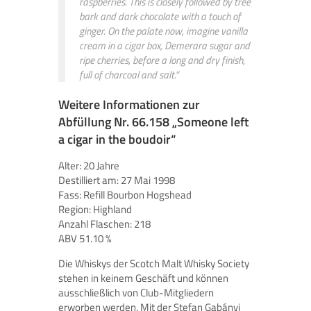
raspberries. This is closely followed by tree
bark and dark chocolate with a touch of
ginger. On the palate now, imagine vanilla
cream in a cigar box, Demerara sugar and
ripe cherries, before a long and dry finish,
full of charcoal and salt.“
Weitere Informationen zur
Abfüllung Nr. 66.158 „Someone left
a cigar in the boudoir“
Alter: 20 Jahre
Destilliert am: 27 Mai 1998
Fass: Refill Bourbon Hogshead
Region: Highland
Anzahl Flaschen: 218
ABV 51.10 %
Die Whiskys der Scotch Malt Whisky Society
stehen in keinem Geschäft und können
ausschließlich von Club-Mitgliedern
erworben werden. Mit der Stefan Gabányi