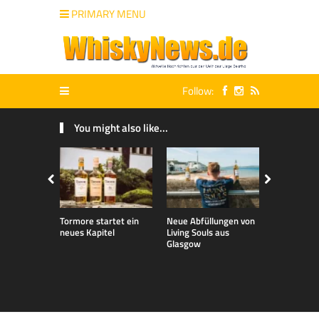
PRIMARY MENU
Follow:
You might also like...
Tormore startet ein
Neue Abfüllungen von
Talisker 32 
neues Kapitel
Living Souls aus
Whisky Liv
Glasgow
2026