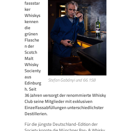
fassstar
ker
Whiskys
kennen
die
grünen
Flasche
n der
Scotch
Malt
Whisky
Socienty
aus
Stefan Gabányi und 66.158
Edinburg
h. Seit
36 Jahren versorgt der renommierte Whisky
Club seine Mitglieder mit exklusiven
Einzelfassabfüllungen unterschiedlichster
Destillerien.
Für die jüngste Deutschland-Edition der
Society konnte die Münchner Bar- & Whisky