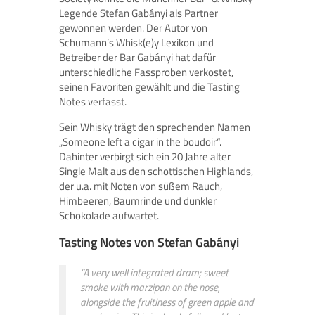
Legende Stefan Gabányi als Partner
gewonnen werden. Der Autor von
Schumann’s Whisk(e)y Lexikon und
Betreiber der Bar Gabányi hat dafür
unterschiedliche Fassproben verkostet,
seinen Favoriten gewählt und die Tasting
Notes verfasst.
Sein Whisky trägt den sprechenden Namen
„Someone left a cigar in the boudoir“.
Dahinter verbirgt sich ein 20 Jahre alter
Single Malt aus den schottischen Highlands,
der u.a. mit Noten von süßem Rauch,
Himbeeren, Baumrinde und dunkler
Schokolade aufwartet.
Tasting Notes von Stefan Gabányi
“A very well integrated dram; sweet
smoke with marzipan on the nose,
alongside the fruitiness of green apple and