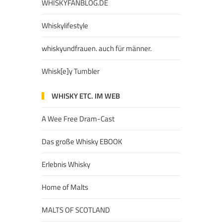
WHISKYFANBLOG.DE
Whiskylifestyle
whiskyundfrauen. auch für männer.
Whisk[e]y Tumbler
WHISKY ETC. IM WEB
A Wee Free Dram-Cast
Das große Whisky EBOOK
Erlebnis Whisky
Home of Malts
MALTS OF SCOTLAND