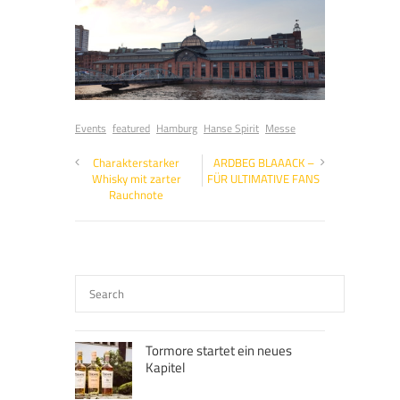
Events
featured
Hamburg
Hanse Spirit
Messe
Charakterstarker
ARDBEG BLAAACK –
Whisky mit zarter
FÜR ULTIMATIVE FANS
Rauchnote
Tormore startet ein neues
Kapitel