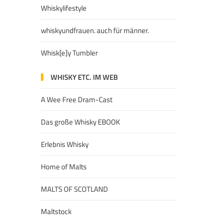
Whiskylifestyle
whiskyundfrauen. auch für männer.
Whisk[e]y Tumbler
WHISKY ETC. IM WEB
A Wee Free Dram-Cast
Das große Whisky EBOOK
Erlebnis Whisky
Home of Malts
MALTS OF SCOTLAND
Maltstock