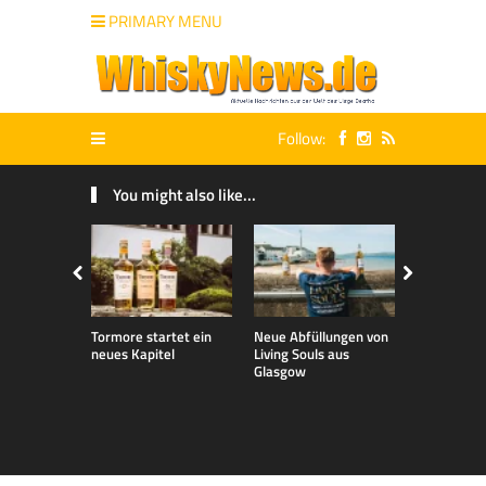
PRIMARY MENU
Follow:
You might also like...
Tormore startet ein
Neue Abfüllungen von
Talisker 32 
neues Kapitel
Living Souls aus
Whisky Liv
Glasgow
2026