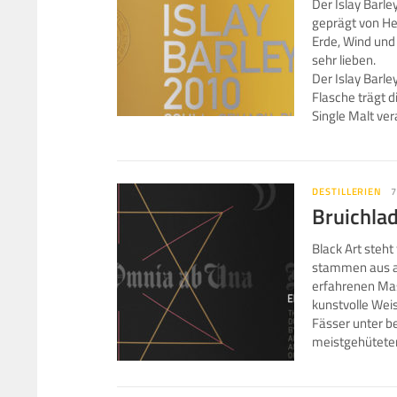
Der Islay Barle
geprägt von Her
Erde, Wind und 
sehr lieben.
Der Islay Barle
Flasche trägt d
Single Malt ver
DESTILLERIEN
7
Bruichlad
Black Art steh
stammen aus a
erfahrenen Mas
kunstvolle Wei
Fässer unter b
meistgehüteten