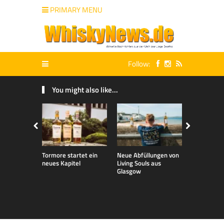
PRIMARY MENU
Follow:
You might also like...
Tormore startet ein
Neue Abfüllungen von
Neue exklu
neues Kapitel
Living Souls aus
Bladnoch A
Glasgow
für den de
Markt