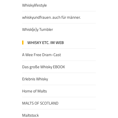
Whiskylifestyle
whiskyundfrauen. auch für männer.
Whisk[e]y Tumbler
WHISKY ETC. IM WEB
A Wee Free Dram-Cast
Das große Whisky EBOOK
Erlebnis Whisky
Home of Malts
MALTS OF SCOTLAND
Maltstock