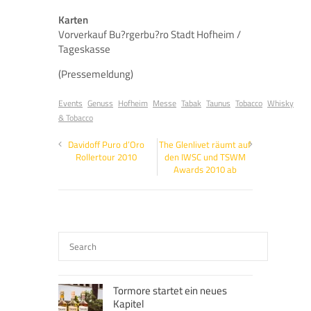
Karten
Vorverkauf Bu?rgerbu?ro Stadt Hofheim /
Tageskasse
(Pressemeldung)
Events
Genuss
Hofheim
Messe
Tabak
Taunus
Tobacco
Whisky
& Tobacco
Davidoff Puro d’Oro
The Glenlivet räumt auf
Rollertour 2010
den IWSC und TSWM
Awards 2010 ab
Tormore startet ein neues
Kapitel