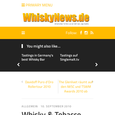
PRIMARY MENU
Follow:
You might also like...
Tastings in Germany’s
Tastings auf
best Whisky Bar
Singlemalt.tv
Davidoff Puro d’Oro
The Glenlivet räumt auf
Rollertour 2010
den IWSC und TSWM
Awards 2010 ab
ALLGEMEIN
10. SEPTEMBER 2010
Whisky & Tobacco