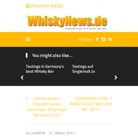
PRIMARY MENU
Follow:
You might also like...
Tastings in Germany’s
Tastings auf
best Whisky Bar
Singlemalt.tv
Johnnie Walker
GLENFIDDICH 1978
relauncht seinen
RARE COLLECTION CASK
ultimativen 18-jährigen
NO. 28117
Blended Scotch
ALLGEMEIN
22. MÄRZ 2017