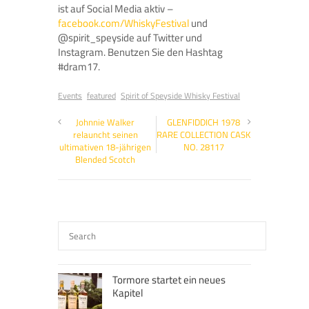
ist auf Social Media aktiv –
facebook.com/WhiskyFestival
und
@spirit_speyside auf Twitter und
Instagram. Benutzen Sie den Hashtag
#dram17.
Events
featured
Spirit of Speyside Whisky Festival
Johnnie Walker
GLENFIDDICH 1978
relauncht seinen
RARE COLLECTION CASK
ultimativen 18-jährigen
NO. 28117
Blended Scotch
Tormore startet ein neues
Kapitel