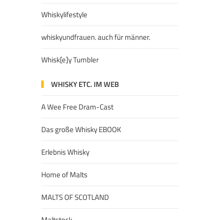
Whiskylifestyle
whiskyundfrauen. auch für männer.
Whisk[e]y Tumbler
WHISKY ETC. IM WEB
A Wee Free Dram-Cast
Das große Whisky EBOOK
Erlebnis Whisky
Home of Malts
MALTS OF SCOTLAND
Maltstock