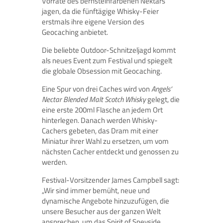
Vorräte des bernsteinfarbenen Nektars
jagen, da die fünftägige Whisky-Feier
erstmals ihre eigene Version des
Geocaching anbietet.
Die beliebte Outdoor-Schnitzeljagd kommt
als neues Event zum Festival und spiegelt
die globale Obsession mit Geocaching.
Eine Spur von drei Caches wird von
Angels‘
Nectar Blended Malt Scotch Whisky
gelegt, die
eine erste 200ml Flasche an jedem Ort
hinterlegen. Danach werden Whisky-
Cachers gebeten, das Dram mit einer
Miniatur ihrer Wahl zu ersetzen, um vom
nächsten Cacher entdeckt und genossen zu
werden.
Festival-Vorsitzender James Campbell sagt:
„Wir sind immer bemüht, neue und
dynamische Angebote hinzuzufügen, die
unsere Besucher aus der ganzen Welt
ansprechen, um das Spirit of Speyside