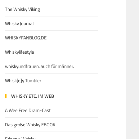
The Whisky Viking
Whisky Journal
WHISKYFANBLOG.DE
Whiskylifestyle
whiskyundfrauen. auch für männer.
Whisk[e]y Tumbler
WHISKY ETC. IM WEB
A Wee Free Dram-Cast
Das große Whisky EBOOK
Erlebnis Whisky