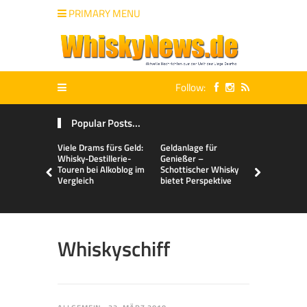
PRIMARY MENU
Follow:
Popular Posts...
Viele Drams fürs Geld:
Geldanlage für
Malts & Mi
Whisky-Destillerie-
Genießer –
Touren bei Alkoblog im
Schottischer Whisky
Vergleich
bietet Perspektive
Whiskyschiff