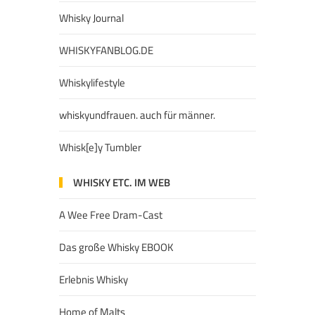
Whisky Journal
WHISKYFANBLOG.DE
Whiskylifestyle
whiskyundfrauen. auch für männer.
Whisk[e]y Tumbler
WHISKY ETC. IM WEB
A Wee Free Dram-Cast
Das große Whisky EBOOK
Erlebnis Whisky
Home of Malts