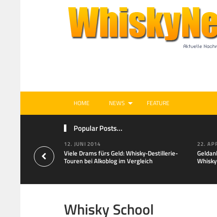
HOME
NEWS
FEATURE
Popular Posts...
12. JUNI 2014
22. AP
Viele Drams fürs Geld: Whisky-Destillerie-
Geldan
Touren bei Alkoblog im Vergleich
Whisky
Whisky School