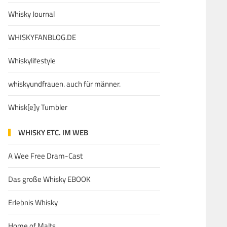
Whisky Journal
WHISKYFANBLOG.DE
Whiskylifestyle
whiskyundfrauen. auch für männer.
Whisk[e]y Tumbler
WHISKY ETC. IM WEB
A Wee Free Dram-Cast
Das große Whisky EBOOK
Erlebnis Whisky
Home of Malts