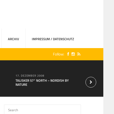
ARCHIV
IMPRESSUM / DATENSCHUTZ
Follow:
17. DEZEMBER 2008
15. AUGUST 2007
TALISKER 57° NORTH – NORDISH BY
Neu bei MaxXium: T
NATURE