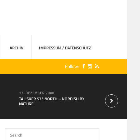
ARCHIV
IMPRESSUM / DATENSCHUTZ
Follow:
17. DEZEMBER 2008
15. AUGUST 2007
TALISKER 57° NORTH – NORDISH BY
Neu bei MaxXium: T
NATURE