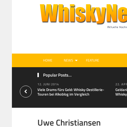
HOME
NEWS
FEATURE
Popular Posts...
12. JUNI 2014
22. AP
Viele Drams fürs Geld: Whisky-Destillerie-
Geldan
Touren bei Alkoblog im Vergleich
Whisky
Uwe Christiansen