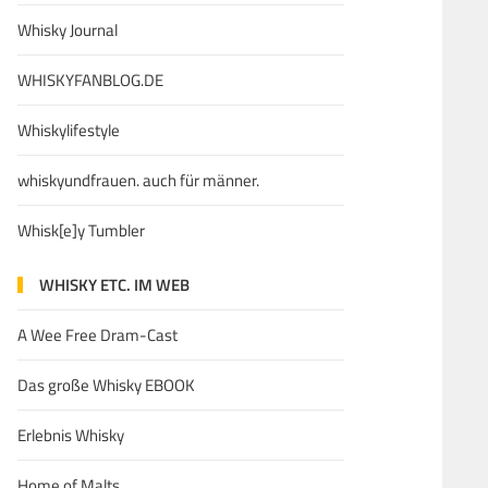
Whisky Journal
WHISKYFANBLOG.DE
Whiskylifestyle
whiskyundfrauen. auch für männer.
Whisk[e]y Tumbler
WHISKY ETC. IM WEB
A Wee Free Dram-Cast
Das große Whisky EBOOK
Erlebnis Whisky
Home of Malts