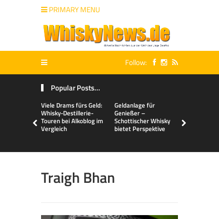
PRIMARY MENU
Follow:
Popular Posts...
Viele Drams fürs Geld:
Geldanlage für
Malts & Mi
Whisky-Destillerie-
Genießer –
Touren bei Alkoblog im
Schottischer Whisky
Vergleich
bietet Perspektive
Traigh Bhan