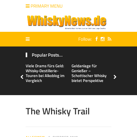
PRIMARY MENU
Follow:
Popular Posts...
Viele Drams fürs Geld:
Geldanlage für
Malts & Mi
Whisky-Destillerie-
Genießer –
Touren bei Alkoblog im
Schottischer Whisky
Vergleich
bietet Perspektive
The Whisky Trail