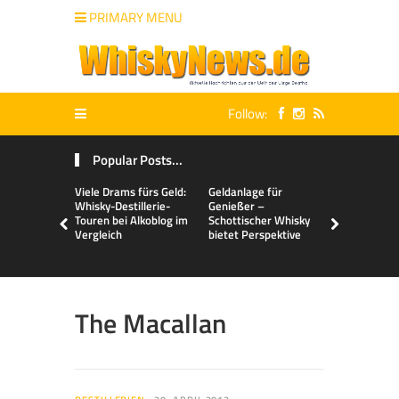
PRIMARY MENU
Follow:
Popular Posts...
Viele Drams fürs Geld:
Geldanlage für
Malts & Mi
Whisky-Destillerie-
Genießer –
Touren bei Alkoblog im
Schottischer Whisky
Vergleich
bietet Perspektive
The Macallan