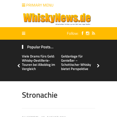
PRIMARY MENU
Follow:
Popular Posts...
Viele Drams fürs Geld:
Geldanlage für
Malts & Mi
Whisky-Destillerie-
Genießer –
Touren bei Alkoblog im
Schottischer Whisky
Vergleich
bietet Perspektive
Stronachie