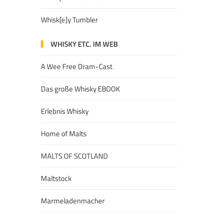
Whisk[e]y Tumbler
WHISKY ETC. IM WEB
A Wee Free Dram-Cast
Das große Whisky EBOOK
Erlebnis Whisky
Home of Malts
MALTS OF SCOTLAND
Maltstock
Marmeladenmacher