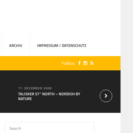
ARCHIV
IMPRESSUM / DATENSCHUTZ
Follow:
17. DEZEMBER 2008
15. AUGUST 2007
TALISKER 57° NORTH – NORDISH BY
Neu bei MaxXium: T
NATURE