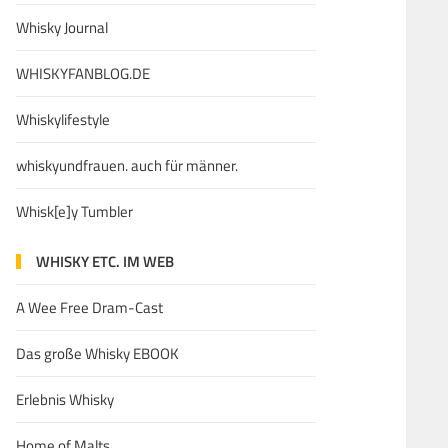
Whisky Journal
WHISKYFANBLOG.DE
Whiskylifestyle
whiskyundfrauen. auch für männer.
Whisk[e]y Tumbler
WHISKY ETC. IM WEB
A Wee Free Dram-Cast
Das große Whisky EBOOK
Erlebnis Whisky
Home of Malts