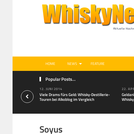
HOME
NEWS
FEATURE
Popular Posts...
12. JUNI 2014
22. AP
Viele Drams fürs Geld: Whisky-Destillerie-
Geldan
Touren bei Alkoblog im Vergleich
Whisky
Soyus