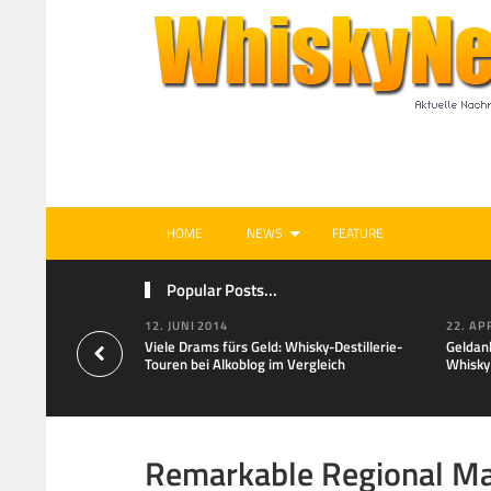
HOME
NEWS
FEATURE
Popular Posts...
12. JUNI 2014
22. AP
Viele Drams fürs Geld: Whisky-Destillerie-
Geldan
Touren bei Alkoblog im Vergleich
Whisky
Remarkable Regional Ma