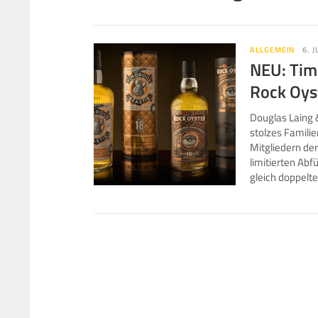
ALLGEMEIN
6. 
NEU: Timo
Rock Oyst
Douglas Laing 
stolzes Famili
Mitgliedern de
limitierten Abf
gleich doppelte