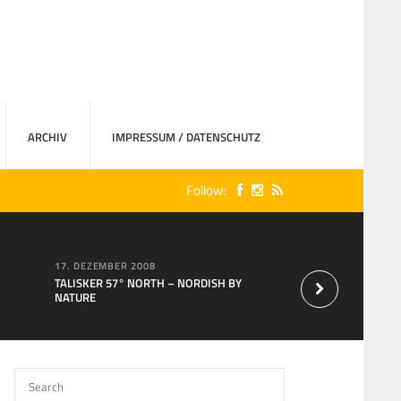
ARCHIV
IMPRESSUM / DATENSCHUTZ
Follow:
17. DEZEMBER 2008
15. AUGUST 2007
TALISKER 57° NORTH – NORDISH BY
Neu bei MaxXium: T
NATURE