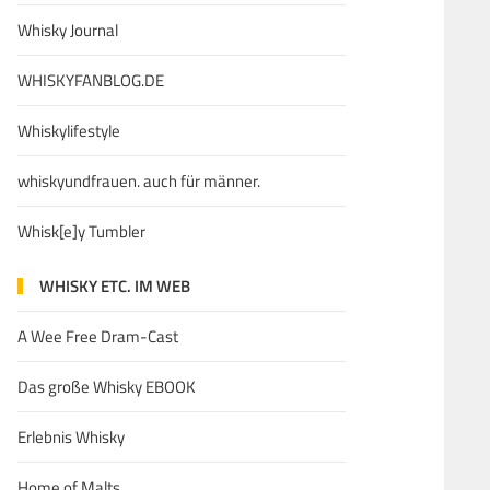
Whisky Journal
WHISKYFANBLOG.DE
Whiskylifestyle
whiskyundfrauen. auch für männer.
Whisk[e]y Tumbler
WHISKY ETC. IM WEB
A Wee Free Dram-Cast
Das große Whisky EBOOK
Erlebnis Whisky
Home of Malts