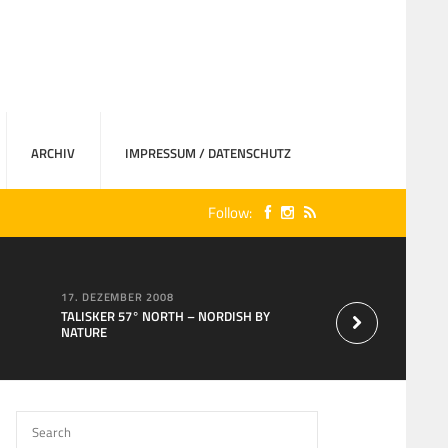
ARCHIV
IMPRESSUM / DATENSCHUTZ
Follow:
17. DEZEMBER 2008
15. AUGUST 2007
TALISKER 57° NORTH – NORDISH BY
Neu bei MaxXium: T
NATURE