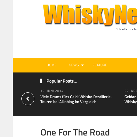
HOME
NEWS
FEATURE
Popular Posts...
12. JUNI 2014
22. AP
Viele Drams fürs Geld: Whisky-Destillerie-
Geldan
Touren bei Alkoblog im Vergleich
Whisky
One For The Road