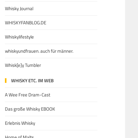
Whisky Journal
WHISKYFANBLOG.DE
Whiskylifestyle
whiskyundfrauen. auch für männer.
Whisk[e]y Tumbler
WHISKY ETC. IM WEB
A Wee Free Dram-Cast
Das große Whisky EBOOK
Erlebnis Whisky
Home of Malts