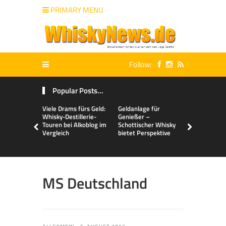
PRIMARY MENU
Follow:
Popular Posts...
Viele Drams fürs Geld:
Geldanlage für
Malts & Mi
Whisky-Destillerie-
Genießer –
Touren bei Alkoblog im
Schottischer Whisky
Vergleich
bietet Perspektive
MS Deutschland