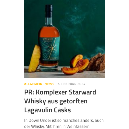
ALLGEMEIN
,
NEWS
7. FEBRUAR 2024
PR: Komplexer Starward
Whisky aus getorften
Lagavulin Casks
In Down Under ist so manches anders, auch
der Whisky. Mit ihren in Weinfässern