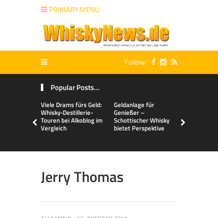
PRIMARY MENU
Follow:
Popular Posts...
Viele Drams fürs Geld:
Geldanlage für
Malts & Mi
Whisky-Destillerie-
Genießer –
Touren bei Alkoblog im
Schottischer Whisky
Vergleich
bietet Perspektive
Jerry Thomas