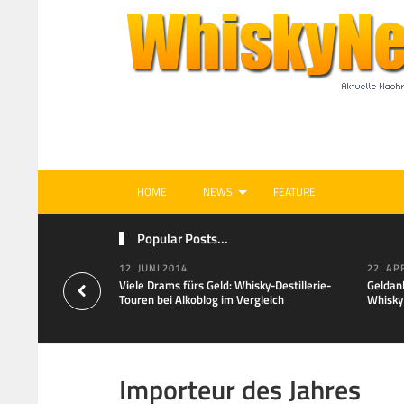
HOME
NEWS
FEATURE
Popular Posts...
12. JUNI 2014
22. AP
Viele Drams fürs Geld: Whisky-Destillerie-
Geldan
Touren bei Alkoblog im Vergleich
Whisky
Importeur des Jahres