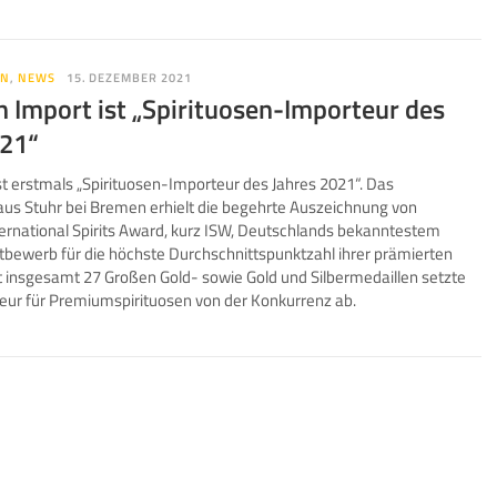
EN
,
NEWS
15. DEZEMBER 2021
h Import ist „Spirituosen-Importeur des
021“
st erstmals „Spirituosen-Importeur des Jahres 2021“. Das
s Stuhr bei Bremen erhielt die begehrte Auszeichnung von
ternational Spirits Award, kurz ISW, Deutschlands bekanntestem
tbewerb für die höchste Durchschnittspunktzahl ihrer prämierten
it insgesamt 27 Großen Gold- sowie Gold und Silbermedaillen setzte
teur für Premiumspirituosen von der Konkurrenz ab.