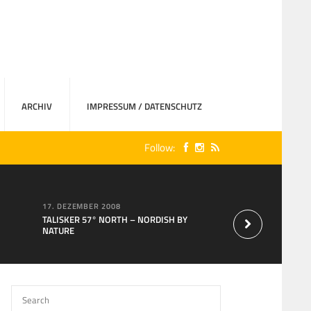
ARCHIV
IMPRESSUM / DATENSCHUTZ
Follow:
17. DEZEMBER 2008
15. AUGUST 2007
TALISKER 57° NORTH – NORDISH BY
Neu bei MaxXium: T
NATURE