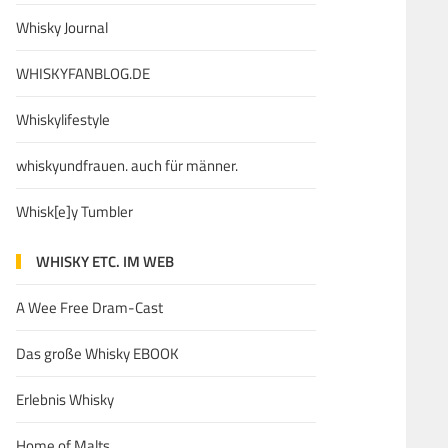
Whisky Journal
WHISKYFANBLOG.DE
Whiskylifestyle
whiskyundfrauen. auch für männer.
Whisk[e]y Tumbler
WHISKY ETC. IM WEB
A Wee Free Dram-Cast
Das große Whisky EBOOK
Erlebnis Whisky
Home of Malts