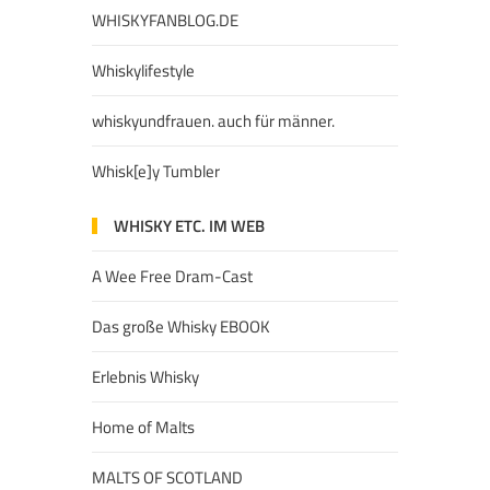
WHISKYFANBLOG.DE
Whiskylifestyle
whiskyundfrauen. auch für männer.
Whisk[e]y Tumbler
WHISKY ETC. IM WEB
A Wee Free Dram-Cast
Das große Whisky EBOOK
Erlebnis Whisky
Home of Malts
MALTS OF SCOTLAND