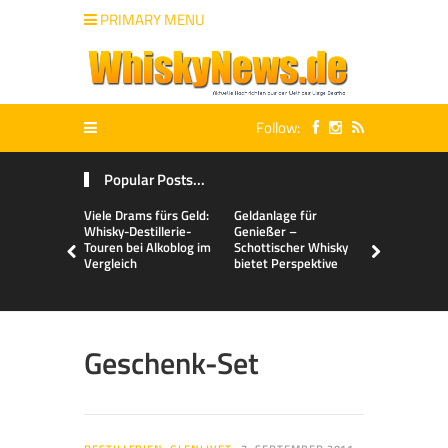
PRIMARY MENU
Follow:
Popular Posts...
Viele Drams fürs Geld:
Geldanlage für
Malts & Mi
Whisky-Destillerie-
Genießer –
Touren bei Alkoblog im
Schottischer Whisky
Vergleich
bietet Perspektive
Geschenk-Set