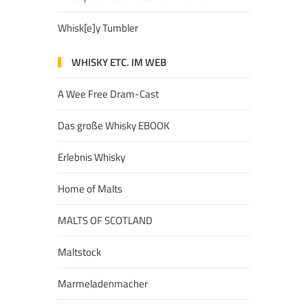
Whisk[e]y Tumbler
WHISKY ETC. IM WEB
A Wee Free Dram-Cast
Das große Whisky EBOOK
Erlebnis Whisky
Home of Malts
MALTS OF SCOTLAND
Maltstock
Marmeladenmacher