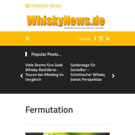
PRIMARY MENU
Follow:
Popular Posts...
Viele Drams fürs Geld:
Geldanlage für
Malts & Mi
Whisky-Destillerie-
Genießer –
Touren bei Alkoblog im
Schottischer Whisky
Vergleich
bietet Perspektive
Fermutation