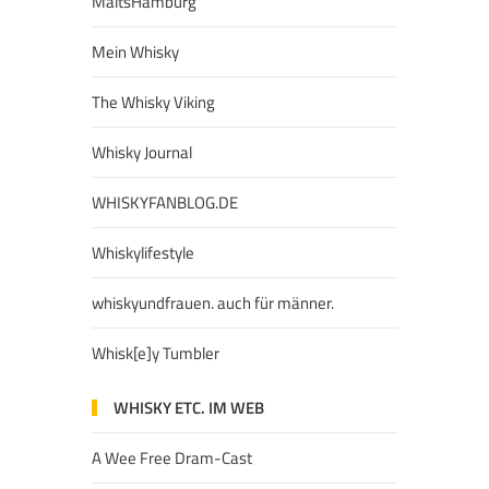
MaltsHamburg
Mein Whisky
The Whisky Viking
Whisky Journal
WHISKYFANBLOG.DE
Whiskylifestyle
whiskyundfrauen. auch für männer.
Whisk[e]y Tumbler
WHISKY ETC. IM WEB
A Wee Free Dram-Cast