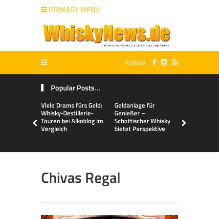
PRIMARY MENU
Follow:
Popular Posts...
Viele Drams fürs Geld:
Geldanlage für
Malts & Mi
Whisky-Destillerie-
Genießer –
Touren bei Alkoblog im
Schottischer Whisky
Vergleich
bietet Perspektive
Chivas Regal