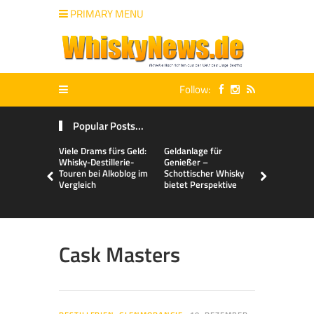
PRIMARY MENU
Follow:
Popular Posts...
Viele Drams fürs Geld:
Geldanlage für
Malts & Mi
Whisky-Destillerie-
Genießer –
Touren bei Alkoblog im
Schottischer Whisky
Vergleich
bietet Perspektive
Cask Masters