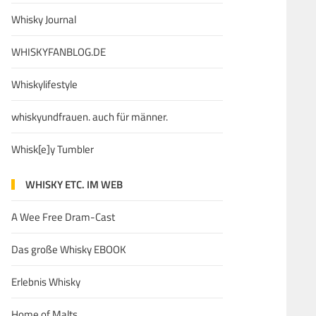
Whisky Journal
WHISKYFANBLOG.DE
Whiskylifestyle
whiskyundfrauen. auch für männer.
Whisk[e]y Tumbler
WHISKY ETC. IM WEB
A Wee Free Dram-Cast
Das große Whisky EBOOK
Erlebnis Whisky
Home of Malts