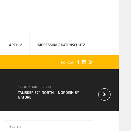
ARCHIV
IMPRESSUM / DATENSCHUTZ
Follow:
17. DEZEMBER 2008
15. AUGUST 2007
TALISKER 57° NORTH – NORDISH BY
Neu bei MaxXium: T
NATURE