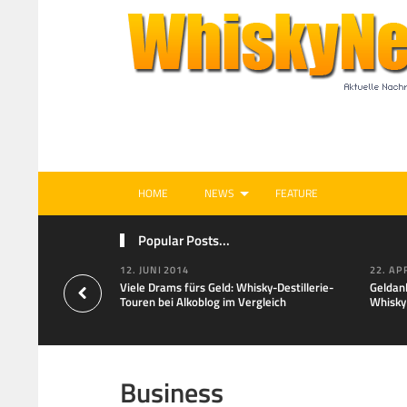
HOME
NEWS
FEATURE
Popular Posts...
12. JUNI 2014
22. AP
Viele Drams fürs Geld: Whisky-Destillerie-
Geldan
Touren bei Alkoblog im Vergleich
Whisky
Business