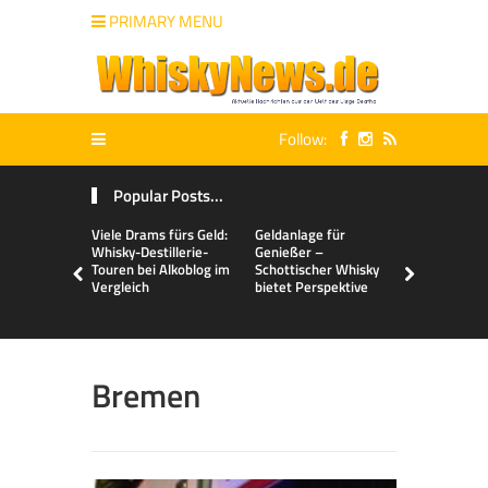
PRIMARY MENU
Follow:
Popular Posts...
Viele Drams fürs Geld:
Geldanlage für
Malts & Mi
Whisky-Destillerie-
Genießer –
Touren bei Alkoblog im
Schottischer Whisky
Vergleich
bietet Perspektive
Bremen