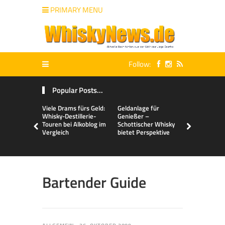
PRIMARY MENU
Follow:
Popular Posts...
Viele Drams fürs Geld:
Geldanlage für
Malts & Mi
Whisky-Destillerie-
Genießer –
Touren bei Alkoblog im
Schottischer Whisky
Vergleich
bietet Perspektive
Bartender Guide