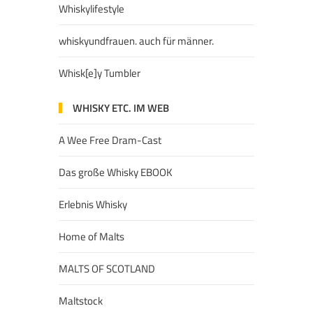
Whiskylifestyle
whiskyundfrauen. auch für männer.
Whisk[e]y Tumbler
WHISKY ETC. IM WEB
A Wee Free Dram-Cast
Das große Whisky EBOOK
Erlebnis Whisky
Home of Malts
MALTS OF SCOTLAND
Maltstock