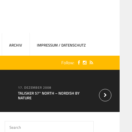
ARCHIV
IMPRESSUM / DATENSCHUTZ
Follow:
17. DEZEMBER 2008
15. AUGUST 2007
TALISKER 57° NORTH – NORDISH BY
Neu bei MaxXium: T
NATURE