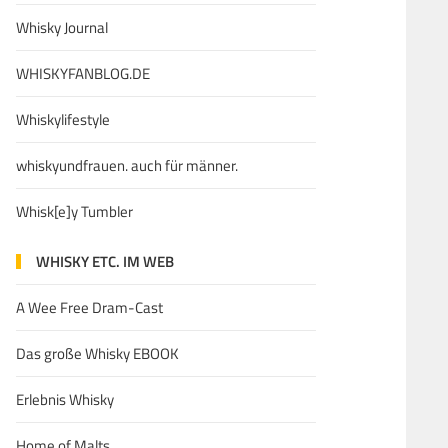
Whisky Journal
WHISKYFANBLOG.DE
Whiskylifestyle
whiskyundfrauen. auch für männer.
Whisk[e]y Tumbler
WHISKY ETC. IM WEB
A Wee Free Dram-Cast
Das große Whisky EBOOK
Erlebnis Whisky
Home of Malts