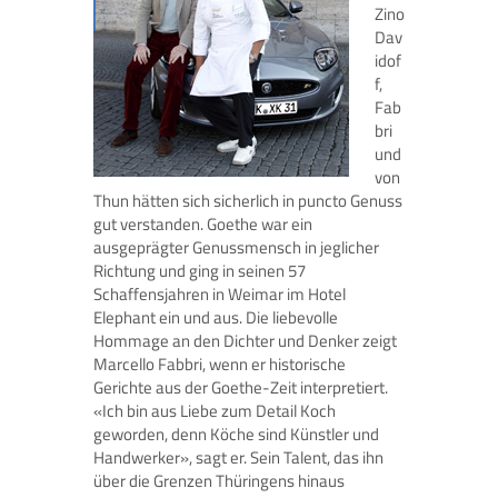
Zino
Dav
idof
f,
Fab
bri
und
von
Thun hätten sich sicherlich in puncto Genuss
gut verstanden. Goethe war ein
ausgeprägter Genussmensch in jeglicher
Richtung und ging in seinen 57
Schaffensjahren in Weimar im Hotel
Elephant ein und aus. Die liebevolle
Hommage an den Dichter und Denker zeigt
Marcello Fabbri, wenn er historische
Gerichte aus der Goethe-Zeit interpretiert.
«Ich bin aus Liebe zum Detail Koch
geworden, denn Köche sind Künstler und
Handwerker», sagt er. Sein Talent, das ihn
über die Grenzen Thüringens hinaus