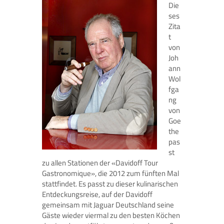
Die
ses
Zita
t
von
Joh
ann
Wol
fga
ng
von
Goe
the
pas
st
zu allen Stationen der «Davidoff Tour
Gastronomique», die 2012 zum fünften Mal
stattfindet. Es passt zu dieser kulinarischen
Entdeckungsreise, auf der Davidoff
gemeinsam mit Jaguar Deutschland seine
Gäste wieder viermal zu den besten Köchen