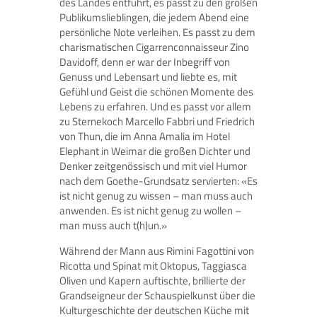
des Landes entführt, es passt zu den großen
Publikumslieblingen, die jedem Abend eine
persönliche Note verleihen. Es passt zu dem
charismatischen Cigarrenconnaisseur Zino
Davidoff, denn er war der Inbegriff von
Genuss und Lebensart und liebte es, mit
Gefühl und Geist die schönen Momente des
Lebens zu erfahren. Und es passt vor allem
zu Sternekoch Marcello Fabbri und Friedrich
von Thun, die im Anna Amalia im Hotel
Elephant in Weimar die großen Dichter und
Denker zeitgenössisch und mit viel Humor
nach dem Goethe-Grundsatz servierten: «Es
ist nicht genug zu wissen – man muss auch
anwenden. Es ist nicht genug zu wollen –
man muss auch t(h)un.»
Während der Mann aus Rimini Fagottini von
Ricotta und Spinat mit Oktopus, Taggiasca
Oliven und Kapern auftischte, brillierte der
Grandseigneur der Schauspielkunst über die
Kulturgeschichte der deutschen Küche mit