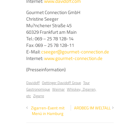
Internet:
www.davidoff.com
Gourmet Connection GmbH
Christine Seeger
Mu?nchener Straße 45
60329 Frankfurt am Main
Tel.: 069 – 25 78 128-14
Fax: 069 – 25 78 128-11
E-Mail:
cseeger@gourmet-connection.de
Internet:
www.gourmet-connection.de
(Presseinformation)
Davidoff
Oettinger Davidoff Group
Tour
Gastronomique
Weimar
Whiskey, Zigarren,
etc
Zigarre
Zigarren-Event mit
ARDBEG IM WELTALL
Menü in Hamburg