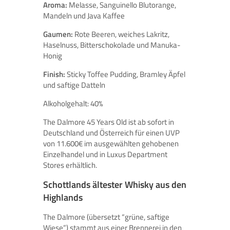
Aroma:
Melasse, Sanguinello Blutorange,
Mandeln und Java Kaffee
Gaumen:
Rote Beeren, weiches Lakritz,
Haselnuss, Bitterschokolade und Manuka-
Honig
Finish:
Sticky Toffee Pudding, Bramley Äpfel
und saftige Datteln
Alkoholgehalt: 40%
The Dalmore 45 Years Old ist ab sofort in
Deutschland und Österreich für einen UVP
von 11.600€ im ausgewählten gehobenen
Einzelhandel und in Luxus Department
Stores erhältlich.
Schottlands ältester Whisky aus den
Highlands
The Dalmore (übersetzt “grüne, saftige
Wiese”) stammt aus einer Brennerei in den