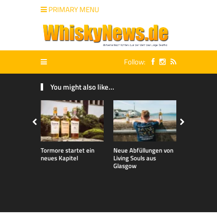
PRIMARY MENU
Follow:
You might also like...
Tormore startet ein
Neue Abfüllungen von
Talisker 32 
neues Kapitel
Living Souls aus
Whisky Liv
Glasgow
2026