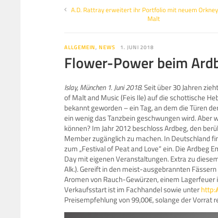
A.D. Rattray erweitert ihr Portfolio mit neuem Orkney
Malt
ALLGEMEIN
,
NEWS
1. JUNI 2018
Flower-Power beim Ardb
Islay, München 1. Juni 2018.
Seit über 30 Jahren zie
of Malt and Music (Feis Ile) auf die schottische He
bekannt geworden – ein Tag, an dem die Türen de
ein wenig das Tanzbein geschwungen wird. Aber was
können? Im Jahr 2012 beschloss Ardbeg, den berühm
Member zugänglich zu machen. In Deutschland find
zum „Festival of Peat and Love“ ein. Die Ardbeg 
Day mit eigenen Veranstaltungen. Extra zu diesem T
Alk.). Gereift in den meist-ausgebrannten Fässern al
Aromen von Rauch-Gewürzen, einem Lagerfeuer in 
Verkaufsstart ist im Fachhandel sowie unter
http:
Preisempfehlung von 99,00€, solange der Vorrat re