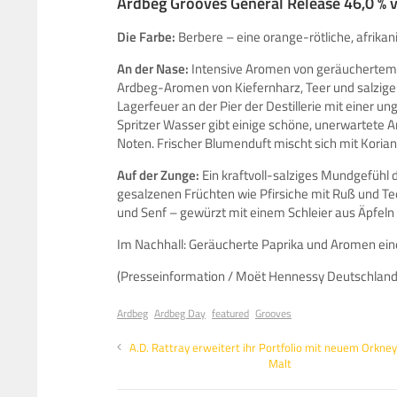
Ardbeg Grooves General Release 46,0 % vo
Die Farbe:
Berbere – eine orange-rötliche, afrik
An der Nase:
Intensive Aromen von geräuchertem Zi
Ardbeg-Aromen von Kiefernharz, Teer und salziger
Lagerfeuer an der Pier der Destillerie mit einer u
Spritzer Wasser gibt einige schöne, unerwartete A
Noten. Frischer Blumenduft mischt sich mit Koria
Auf der Zunge:
Ein kraftvoll-salziges Mundgefühl 
gesalzenen Früchten wie Pfirsiche mit Ruß und T
und Senf – gewürzt mit einem Schleier aus Äpfeln 
Im Nachhall: Geräucherte Paprika und Aromen eine
(Presseinformation / Moët Hennessy Deutschlan
Ardbeg
Ardbeg Day
featured
Grooves
A.D. Rattray erweitert ihr Portfolio mit neuem Orkney
Malt