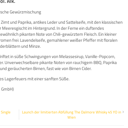
l. Alk.
anische Gewürzmischung
mt und Paprika, antikes Leder und Sattelseife, mit den klassischen
 Meeresgischt im Hintergrund. In der Ferne ein duftendes
ngewöhnlich pikanten Note von Chili-gewürztem Fleisch. Ein kleiner
romen frei: Lavendelseife, gemahlener weißer Pfeffer mit floralen
nderblättern und Minze.
driftet in süße Schwingungen von Melassesirup, Vanille-Popcorn,
eer. Unverwechselbare pikante Noten von rauchigem BBQ, Paprika
und geräucherten Birnen, fast wie von Birnen Cider.
s Lagerfeuers mit einer sanften Süße.
d GmbH)
 Single
Launch der limitierten Abfüllung The Dalmore Whisky 45 YO in
Wien