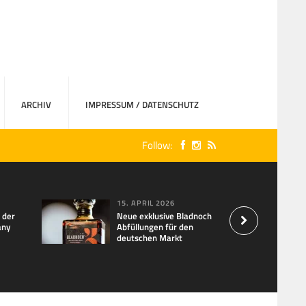
ARCHIV
IMPRESSUM / DATENSCHUTZ
Follow:
15. APRIL 2026
f der
Neue exklusive Bladnoch
any
Abfüllungen für den
deutschen Markt
Gold und Category 