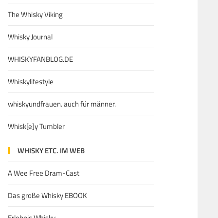
The Whisky Viking
Whisky Journal
WHISKYFANBLOG.DE
Whiskylifestyle
whiskyundfrauen. auch für männer.
Whisk[e]y Tumbler
WHISKY ETC. IM WEB
A Wee Free Dram-Cast
Das große Whisky EBOOK
Erlebnis Whisky