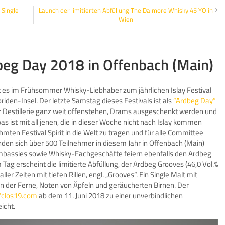
 Single
Launch der limitierten Abfüllung The Dalmore Whisky 45 YO in
Wien
eg Day 2018 in Offenbach (Main)
ht es im Frühsommer Whisky-Liebhaber zum jährlichen Islay Festival
briden-Insel. Der letzte Samstag dieses Festivals ist als
“Ardbeg Day”
r Destillerie ganz weit offenstehen, Drams ausgeschenkt werden und
 ist mit all jenen, die in dieser Woche nicht nach Islay kommen
ten Festival Spirit in die Welt zu tragen und für alle Committee
en sich über 500 Teilnehmer in diesem Jahr in Offenbach (Main)
Embassies sowie Whisky-Fachgeschäfte feiern ebenfalls den Ardbeg
ag erscheint die limitierte Abfüllung, der Ardbeg Grooves (46,0 Vol.%
ler Zeiten mit tiefen Rillen, engl. „Grooves“. Ein Single Malt mit
der Ferne, Noten von Äpfeln und geräucherten Birnen. Der
//clos19.com
ab dem 11. Juni 2018 zu einer unverbindlichen
icht.