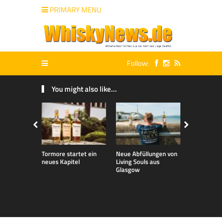
PRIMARY MENU
Follow:
You might also like...
Tormore startet ein
Neue Abfüllungen von
Neue exklu
neues Kapitel
Living Souls aus
Bladnoch A
Glasgow
für den de
Markt