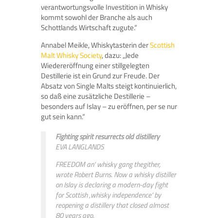
verantwortungsvolle Investition in Whisky
kommt sowohl der Branche als auch
Schottlands Wirtschaft zugute.“
Annabel Meikle, Whiskytasterin der
Scottish
Malt Whisky Society
, dazu: „Jede
Wiedereröffnung einer stillgelegten
Destillerie ist ein Grund zur Freude. Der
Absatz von Single Malts steigt kontinuierlich,
so daß eine zusätzliche Destillerie –
besonders auf Islay – zu eröffnen, per se nur
gut sein kann.“
Fighting spirit resurrects old distillery
EVA LANGLANDS
FREEDOM an‘ whisky gang thegither,
wrote Robert Burns. Now a whisky distiller
on Islay is declaring a modern-day fight
for Scottish ‚whisky independence‘ by
reopening a distillery that closed almost
80 years ago.