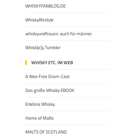
WHISKYFANBLOG.DE
Whiskylifestyle
whiskyundfrauen. auch für männer.
Whisk[e]y Tumbler
WHISKY ETC. IM WEB
A Wee Free Dram-Cast
Das große Whisky EBOOK
Erlebnis Whisky
Home of Malts
MALTS OF SCOTLAND